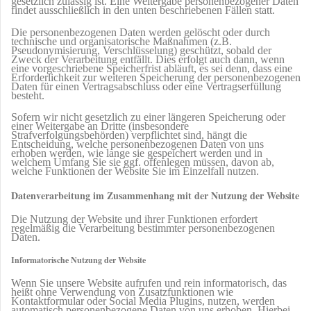
gesetzlich zulässig ist. Eine Weitergabe personenbezogener Daten
findet ausschließlich in den unten beschriebenen Fällen statt.
Die personenbezogenen Daten werden gelöscht oder durch
technische und organisatorische Maßnahmen (z.B.
Pseudonymisierung, Verschlüsselung) geschützt, sobald der
Zweck der Verarbeitung entfällt. Dies erfolgt auch dann, wenn
eine vorgeschriebene Speicherfrist abläuft, es sei denn, dass eine
Erforderlichkeit zur weiteren Speicherung der personenbezogenen
Daten für einen Vertragsabschluss oder eine Vertragserfüllung
besteht.
Sofern wir nicht gesetzlich zu einer längeren Speicherung oder
einer Weitergabe an Dritte (insbesondere
Strafverfolgungsbehörden) verpflichtet sind, hängt die
Entscheidung, welche personenbezogenen Daten von uns
erhoben werden, wie lange sie gespeichert werden und in
welchem Umfang Sie sie ggf. offenlegen müssen, davon ab,
welche Funktionen der Website Sie im Einzelfall nutzen.
Datenverarbeitung im Zusammenhang mit der Nutzung der Website
Die Nutzung der Website und ihrer Funktionen erfordert
regelmäßig die Verarbeitung bestimmter personenbezogenen
Daten.
Informatorische Nutzung der Website
Wenn Sie unsere Website aufrufen und rein informatorisch, das
heißt ohne Verwendung von Zusatzfunktionen wie
Kontaktformular oder Social Media Plugins, nutzen, werden
automatisch personenbezogene Daten von uns erhoben. Hierbei