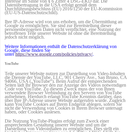
Interesse im Sinne von § 6 Ziffer 4 DSG-EKD dar. Die
Datenübertragung in die USA erfolgt gemäß dem
Durchführungsbeschluss (EU) 2016/1250 der EU-Kommission
(EU-US-Datenschutzschild).
Ihre IP-Adresse wird von uns erhoben, um die Übermittlung an
Google zu ermöglichen. Sie sind zur Bereitstellung dieser
personenbezogenen Daten nicht verpflichtet, eine Nutzung der
betroffenen Teile unserer Website ist ohne die Bereitstellung
jedoch nicht möglich.
Weitere Informationen enthält die Datenschutzerklärung von
Google, diese finden Sie
unter
https://www.google.com/policies/privacy/
.
YouTube
Teile unserer Website nutzen zur Darstellung von Video-Inhalten
die Dienste der YouTube, LLC, 901 Cherry Ave., San Bruno, CA
94066, USA („YouTube“). Beim Aufruf der entsprechenden
Seiten lädt Ihr Browser den zur Anzeige des Videos notwendigen
Code von YouTube. Zu diesem Zweck muss der von Ihnen
verwendete Browser Verbindung zu den Servern von YouTube
aufnehmen. Hierdurch erlangt YouTube Kenntnis darüber, dass
über Ihre IP-Adresse unsere Website aufgerufen wurde. Zugleich
kann YouTube Cookies auf Ihrem Endgerät ablegen, sofern Sie
nicht die Verwendung von Cookies in Ihrem Browser untersagt
haben, oder Cookies auslesen.
Die Nutzung YouTube-Plugins erfolgt zum Zweck einer
ansprechenden Gestaltung unserer Website und um die
Darstellung von Videoinhalten zu ermöglichen. Dies stellt ein