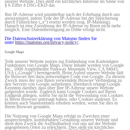
unserer Website. Dies stellt ein kirchliches Interesse im Sinne von
§ 6 Ziffer 4 DSG-EKD dar.
Ihre IP-Adresse wird unmittelbar nach der Erhebung durch uns
anonymisiert, indem Teile der IP-Adresse bei der Speicherung
durch Füllzeichen („x“) ersetzt werden (sog. IP-Masking).
Danach ist eine Zuordnung der IP-Adresse zu Ihnen nicht mehr
möglich. Eine Datenübertragung an Dritte erfolgt nicht.
Die Datenschutzerklärung von Matomo finden Sie
unter
https://matomo.org/privacy-policy/
.
Google Maps
Teile unserer Website nutzen zur Einbindung von Kartendaten
Funktionen von Google Maps. Diese Inhalte werden von Google
Inc., 1600 Amphitheatre Parkway Mountain View, CA 94043,
USA („Google“) bereitgestellt. Beim Aufruf unserer Website lädt
Ihr Browser den dazu notwendigen Code von Google. Zu diesem
Zweck muss der von Ihnen verwendete Browser Verbindung zu
den Servern von Google aufnehmen. Hierdurch erlangt Google
Kenntnis darüber, dass über Ihre IP-Adresse unsere Website
aufgerufen wurde. Zugleich kann Google Cookies auf Ihrem
Endgerät ablegen, sofern Sie nicht die Verwendung von Cookies
in Ihrem Browser untersagt haben, oder Cookies auslesen. Es
können auch Standortdaten erhoben werden, wenn Sie dies in
Ihrem Browser gestatten.
Die Nutzung von Google Maps erfolgt zu Zwecken einer
ansprechenden, komfortablen Gestaltung unserer Website und
dient dem Zweck die Auffindbarkeit von uns auf der Website
angegebenen Orten zu erleichtern. Dies stellt ein kirchliches