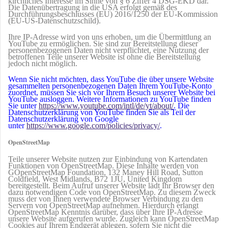
kirchliches Interesse im Sinne von § 6 Ziffer 4 DSG-EKD dar.
Die Datenübertragung in die USA erfolgt gemäß des
Durchführungsbeschlusses (EU) 2016/1250 der EU-Kommission
(EU-US-Datenschutzschild).
Ihre IP-Adresse wird von uns erhoben, um die Übermittlung an
YouTube zu ermöglichen. Sie sind zur Bereitstellung dieser
personenbezogenen Daten nicht verpflichtet, eine Nutzung der
betroffenen Teile unserer Website ist ohne die Bereitstellung
jedoch nicht möglich.
Wenn Sie nicht möchten, dass YouTube die über unsere Website
gesammelten personenbezogenen Daten Ihrem YouTube-Konto
zuordnet, müssen Sie sich vor Ihrem Besuch unserer Website bei
YouTube ausloggen. Weitere Informationen zu YouTube finden
Sie unter
https://www.youtube.com/intl/de/yt/about/
. Die
Datenschutzerklärung von YouTube finden Sie als Teil der
Datenschutzerklärung von Google
unter
https://www.google.com/policies/privacy/
.
OpenStreetMap
Teile unserer Website nutzen zur Einbindung von Kartendaten
Funktionen von OpenStreetMap. Diese Inhalte werden von
GOpenStreetMap Foundation, 132 Maney Hill Road, Sutton
Coldfield, West Midlands, B72 1JU, United Kingdom
bereitgestellt. Beim Aufruf unserer Website lädt Ihr Browser den
dazu notwendigen Code von OpenStreetMap. Zu diesem Zweck
muss der von Ihnen verwendete Browser Verbindung zu den
Servern von OpenStreetMap aufnehmen. Hierdurch erlangt
OpenStreetMap Kenntnis darüber, dass über Ihre IP-Adresse
unsere Website aufgerufen wurde. Zugleich kann OpenStreetMap
Cookies auf Ihrem Endgerät ablegen, sofern Sie nicht die