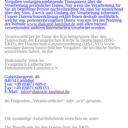
Vorgaben verlangen umfassende Transparenz über die
Verarbeitung persönlicher Daten. Nur wenn die Verarbeitung für
Sie als betroffene Person nachvollziehbar ist, sind Sie ausreichend
über den Sinn, Zweck und Umfang der Verarbeitung informiert.
Unsere Datenschutzerklärung erklärt Ihnen deshalb ausführlich,
welche sog. personenbezogenen Daten von uns bei der Nutzung
der Website
www.diakonie-landshut.de
und allen hierauf
verweisenden anderen Internetseiten verarbeitet werden.
Verantwortlicher im Sinne des Kirchengesetzes über den
Datenschutz der Evangelischen Kirche in Deutschland (DSG-
EKD), der Datenschutz-Grundverordnung (DS-GVO) sowie
sonstiger datenschutzrechtlicher Vorgaben, die kirchliche Stellen
anzuwenden haben, ist das
Diakonische Werk im
Evangelisch-Lutherischen
Dekanatsbezirk Landshut e.V.
Gabelsbergerstr. 46
84034 Landshut
Fon: +49 (0)871 609-0
Fax: +49 (0)871 609333
E-Mail:
info@diakonie-landshut.de
Im Folgenden „Verantwortlicher“ oder „wir“ genannt.
Die zuständige Aufsichtsbehörde erreichen sie unter:
Der Beauftragte für den Datenschutz der EKD